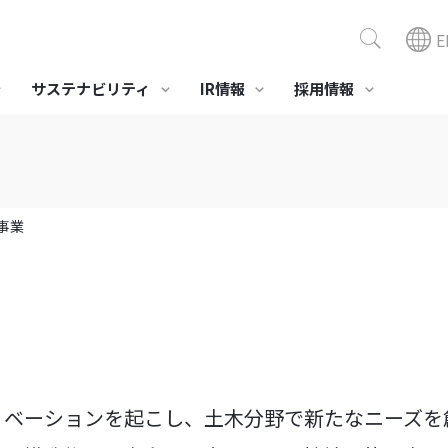
E
サステナビリティ
IR情報
採用情報
ポジション商品
組み
サステナビリティニュース
社会への取り組み
スモデル「ビスコテックス」
セーレングループ人権方針
環境対応
医療・介護
美容
・製造ビジネス
全活動
健康経営への取り組み
事業
業績・財務情報
役員一覧
事業所・グループ会社
IR資料室
当社の
株主・
LE®
境とのかかわり
労働安全衛生
プリプレグ SERECARBO®
ガイドライン
社会貢献活動
接触浄化材ファイバーウ
医療･介護･健康向け製品･
化粧品OE
経営成績
決算報告
株式情報
ィード
素材
コモエー
セーレンってどんな会
会社概要
スポ
財務状況
有価証券報告書
格付情報
合成皮革QUOLE®
総合医療情報システム
社
高性能消
NEW CureLa®
キャッシュ・フローの状
株主通信
株価情報
アDEOES
況
高性能 抗ウイルス技術
インベスターズガイド
BYERUS®
データレポート
ノベーションを起こし、土木分野で新たなニーズを
すべて見る
すべて見る
すべて