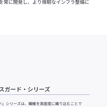
を常に開発し、より強靭なインフラ整備に
加工事業
ビジネストピックス
水コーティング
人工衛星開発・製造
成形用炭素繊維プリプレ
水フィルムラミ
グSERECARBO®
工
見る
す
ソリューションから探す
シーンから探す
ラスガード・シリーズ
ド』シリーズは、繊維を高密度に織り込むことで