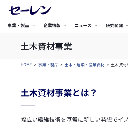
事業・製品
企業情報
ニュース
研究開発
土木資材事業
研究開発TOP
サステナビリティTOP
採用情報TOP
新着情報
IRニュース
バリュープロ
環境への取り
事業・製品TOP
企業情報TOP
IR情報TOP
研究開発の基礎戦略
トップメッセージ
新卒採用
究極のビジネ
基本方針
エレクトロニクス
土木・建築・産業資材
研究開発のコンセプト
サステナビリティ基本方針
キャリア採用
人工衛星開発
3つの環境保
株主のみなさまにご挨
HOME
>
事業・製品
>
土木・建築・産業資材
>
土木資材
セーレンについて
経営理念・経営戦略
経営方針・戦略
研究開発体制
サステナビリティ推進体制
合成皮革QUO
事業活動と環
拶
セーレンのマテリアリティ
成形用炭素繊維
グリーン調達
フレキシブル導電素材
高密度織物 防草シート
IRニュース
中期経営戦略
METAFLEX®
サステナビリティニュース
認証取得
高性能 調湿気密シート
土木資材事業とは？
代表挨拶
沿革
セーレンってどんな会
ディスクロージャーポリ
導電布・導電不織布
高耐久遮熱型 透湿防水シ
社？
シー
通音防水フィルター
ート
会社紹介動画
コーポレートガバナンス
健康経営への取り組み
幅広い繊維技術を基盤に新しい発想でイ
すべて見る
すべて見る