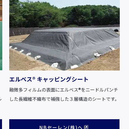
エルベス® キャッピングシート
融微多フィルムの表面にエルベス®をニードルパンチ
ル
した長繊維不織布で補強した３層構造のシートです。
NBセーレン(株)へ