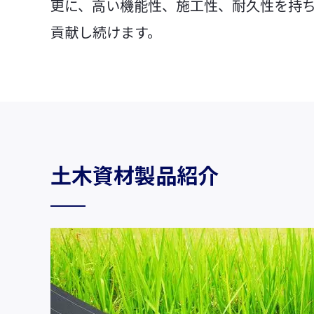
更に、高い機能性、施工性、耐久性を持
貢献し続けます。
車輌資材
ビスコテックス
合成皮革QUOLE®
ビスコテックスとは
人工皮革Leganu®
インクジェットソリュー
ションサービス
ファブリック
高精細インクジェット
土木資材製品紹介
すべて見る
すべて見る