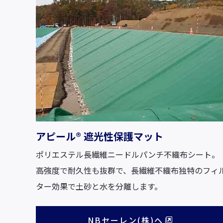
アピール® 遮光性保護マット
ポリエステル長繊維ニードルパンチ不織布シート。
高強度で耐久性も抜群で、長繊維不織布独特のフィ
ター効果で土砂と水を分離します。
NBセーレン(株)へ