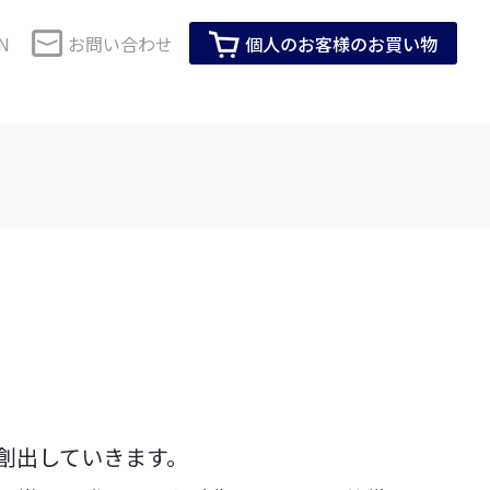
N
お問い合わせ
個人のお客様のお買い物
コーポレートガバナンス
セーレンのSDGs
・健康
生活用品・インテリア
SDGsに対する当社グループの考え方
技術で解決
株式情報
会社紹介動画
IRイベント
企業活動全体を通じたSDGsへの取り組み
M事業
ロールスクリーン用素材
製品・サービスを通じたSDGsへの取り組
IRカレンダー
み
ス化粧品
インテリア家具用素材
ーツ活動
メディア掲載情報
株主総会
ビスコテックスのSDGs
臭アンダーウエ
生活用品
T
創出していきます。
見る
すべて見る