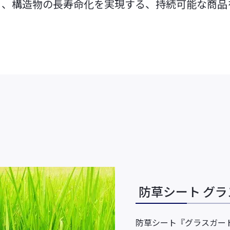
ち、構造物の長寿命化を実現する、持続可能な商品
セールスプロモーショ
衣料繊維事業
繊維
ン
FlexMove®
ビスコテックスPRシート
高透湿防
加工
無縫製ニット
彩dex
PRIMORDIAL®
高透湿防
ネート加
ビスコテックスメイクユ
アブランド
すべて見る
すべて見る
すべて
セーレンってどんな会社
機能から探
防草シート グ
防草シート『グラスガー