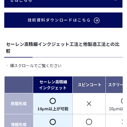
せはこちら
技術資料ダウンロードはこちら
セーレン高精細インクジェット工法と他製造工法との比
較
横スクロールでご覧ください
セーレン高精細
スピンコート
スクリー
インクジェット
〇
×
厚膜形成
10μm以上が可能
10μm以
〇
〇
薄膜形成