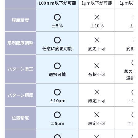
100ｎm以下が可能
1μm以下が可能
1μm以
〇
×
膜厚精度
±5％
±10％
±5
〇
×
局所膜厚調整
任意に変更可能
変更不可
変更
〇
×
パターン塗工
版の交
選択可能
選択不可
選択
〇
×
パターン精度
±10μm
設定不可
±10
〇
×
位置精度
±5μm
設定不可
±10
〇
×