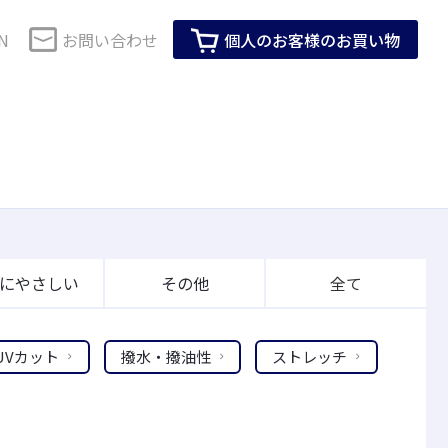
N
お問い合わせ
個人のお客様のお買い物
コーポレートガバナンス
セーレンのSDGs
・健康
生活用品・インテリア
SDGsに対する当社グループの考え方
技術で解決
株式情報
会社紹介動画
IRイベント
企業活動全体を通じたSDGsへの取り組み
M事業
ロールスクリーン用素材
製品・サービスを通じたSDGsへの取り組
にやさしい
その他
全て
IRカレンダー
み
ス化粧品
インテリア家具用素材
ーツ活動
メディア掲載情報
株主総会
ビスコテックスのSDGs
臭アンダーウエ
生活用品
T
UVカット
撥水・撥油性
ストレッチ
見る
すべて見る