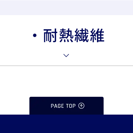
セールスプロモーショ
衣料繊維事業
繊維
ン
・耐熱繊維
FlexMove®
ビスコテックスPRシート
高透湿防
加工
無縫製ニット
彩dex
PRIMORDIAL®
高透湿防
ネート加
ビスコテックスメイクユ
アブランド
すべて見る
すべて見る
すべて
セーレンってどんな会社
機能から探