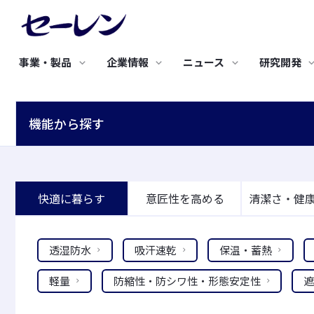
事業・製品
企業情報
ニュース
研究開発
研究開発TOP
サステナビリティTOP
採用情報TOP
新着情報
IRニュース
バリュープロ
環境への取り
事業・製品TOP
企業情報TOP
IR情報TOP
機能から探す
研究開発の基礎戦略
トップメッセージ
新卒採用
究極のビジネ
基本方針
エレクトロニクス
土木・建築・産業資材
研究開発のコンセプト
サステナビリティ基本方針
キャリア採用
人工衛星開発
3つの環境保
株主のみなさまにご挨
セーレンについて
経営理念・経営戦略
経営方針・戦略
研究開発体制
サステナビリティ推進体制
合成皮革QUO
事業活動と環
拶
セーレンのマテリアリティ
成形用炭素繊維
グリーン調達
フレキシブル導電素材
高密度織物 防草シート
快適に暮らす
意匠性を高める
清潔さ・健
IRニュース
中期経営戦略
METAFLEX®
サステナビリティニュース
認証取得
高性能 調湿気密シート
代表挨拶
沿革
セーレンってどんな会
ディスクロージャーポリ
導電布・導電不織布
高耐久遮熱型 透湿防水シ
社？
シー
通音防水フィルター
ート
透湿防水
吸汗速乾
保温・蓄熱
会社紹介動画
コーポレートガバナンス
健康経営への取り組み
軽量
防縮性・防シワ性・形態安定性
遮
すべて見る
すべて見る