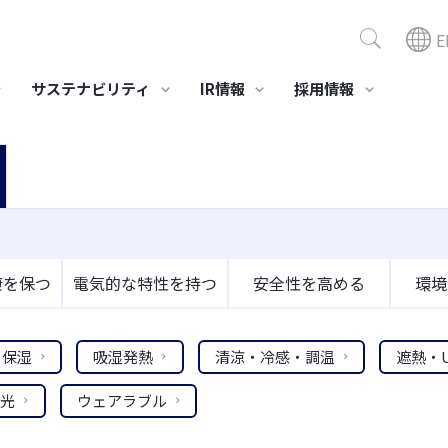
E
サステナビリティ
IR情報
採用情報
ポジション商品
組み
サステナビリティニュース
社会への取り組み
スモデル「ビスコテックス」
セーレングループ人権方針
環境対応
医療・介護
美容
・製造ビジネス
全活動
健康経営への取り組み
業績・財務情報
役員一覧
事業所・グループ会社
IR資料室
当社の
株主・
LE®
境とのかかわり
労働安全衛生
プリプレグ SERECARBO®
ガイドライン
社会貢献活動
接触浄化材ファイバーウ
医療･介護･健康向け製品･
化粧品OE
康を保つ
電気的な特性を持つ
安全性を高める
環境
経営成績
決算報告
株式情報
ィード
素材
コモエー
セーレンってどんな会
会社概要
スポ
財務状況
有価証券報告書
格付情報
合成皮革QUOLE®
総合医療情報システム
社
高性能消
NEW CureLa®
キャッシュ・フローの状
株主通信
株価情報
アDEOES
保湿
吸湿発熱
清涼・冷感・調温
遮熱・
況
高性能 抗ウイルス技術
インベスターズガイド
BYERUS®
光
ウェアラブル
データレポート
すべて見る
すべて見る
すべて