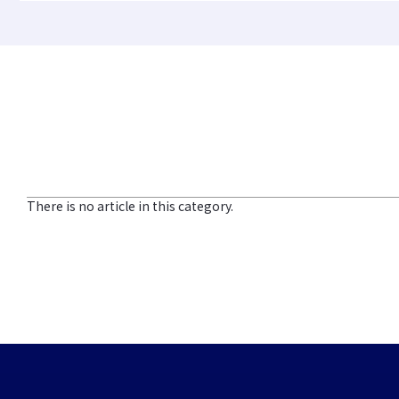
車輌資材
ビスコテックス
合成皮革QUOLE®
ビスコテックスとは
人工皮革Leganu®
インクジェットソリュー
ションサービス
ファブリック
高精細インクジェット
There is no article in this category.
すべて見る
すべて見る