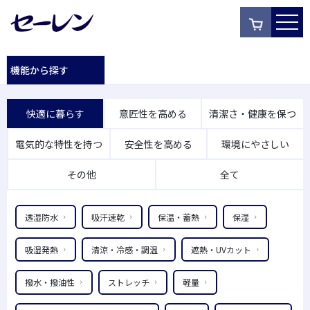
機能から探す
快適に暮らす
意匠性を高める
清潔さ・健康を保つ
電気的な特性を持つ
安全性を高める
環境にやさしい
その他
全て
透湿防水
吸汗速乾
保温・蓄熱
保湿
吸湿発熱
清涼・冷感・調温
遮熱・UVカット
撥水・撥油性
ストレッチ
軽量