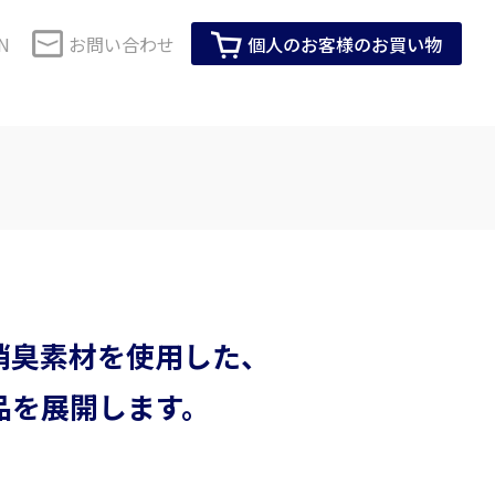
N
お問い合わせ
個人のお客様のお買い物
コーポレートガバナンス
セーレンのSDGs
・健康
生活用品・インテリア
SDGsに対する当社グループの考え方
技術で解決
株式情報
会社紹介動画
IRイベント
企業活動全体を通じたSDGsへの取り組み
M事業
ロールスクリーン用素材
製品・サービスを通じたSDGsへの取り組
IRカレンダー
み
ス化粧品
インテリア家具用素材
ーツ活動
メディア掲載情報
消臭素材を使用した、
株主総会
ビスコテックスのSDGs
臭アンダーウエ
生活用品
T
品を展開します。
見る
すべて見る