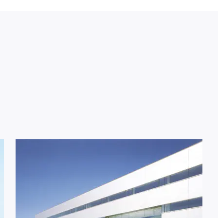
セールスプロモーショ
衣料繊維事業
繊維
ン
FlexMove®
ビスコテックスPRシート
高透湿防
加工
無縫製ニット
彩dex
PRIMORDIAL®
高透湿防
ネート加
ビスコテックスメイクユ
アブランド
すべて見る
すべて見る
すべて
セーレンってどんな会社
機能から探