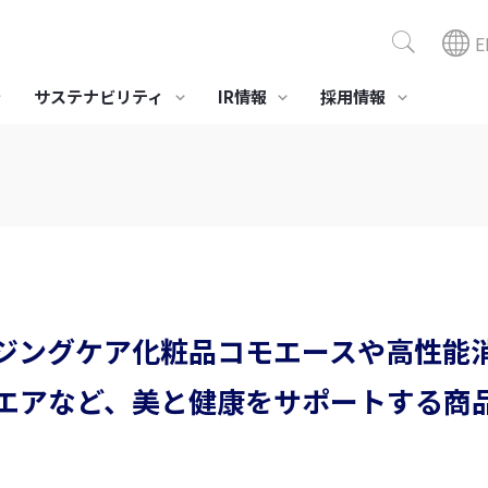
E
サステナビリティ
IR情報
採用情報
ポジション商品
組み
サステナビリティニュース
社会への取り組み
スモデル「ビスコテックス」
セーレングループ人権方針
環境対応
医療・介護
美容
・製造ビジネス
全活動
健康経営への取り組み
業績・財務情報
役員一覧
事業所・グループ会社
IR資料室
当社の
株主・
LE®
境とのかかわり
労働安全衛生
プリプレグ SERECARBO®
ガイドライン
社会貢献活動
接触浄化材ファイバーウ
医療･介護･健康向け製品･
化粧品OE
経営成績
決算報告
株式情報
ィード
素材
コモエー
セーレンってどんな会
会社概要
スポ
ジングケア化粧品コモエースや高性能
財務状況
有価証券報告書
格付情報
合成皮革QUOLE®
総合医療情報システム
社
高性能消
NEW CureLa®
キャッシュ・フローの状
株主通信
株価情報
アDEOES
エアなど、美と健康をサポートする商
況
高性能 抗ウイルス技術
インベスターズガイド
BYERUS®
データレポート
すべて見る
すべて見る
すべて