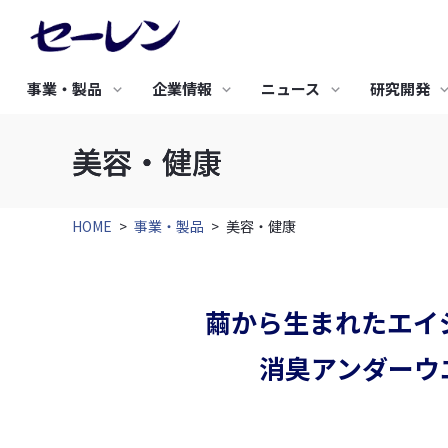
事業・製品
企業情報
ニュース
研究開発
美容・健康
研究開発TOP
サステナビリティTOP
採用情報TOP
新着情報
IRニュース
バリュープロ
環境への取り
事業・製品TOP
企業情報TOP
IR情報TOP
研究開発の基礎戦略
トップメッセージ
新卒採用
究極のビジネ
基本方針
エレクトロニクス
土木・建築・産業資材
研究開発のコンセプト
サステナビリティ基本方針
キャリア採用
人工衛星開発
3つの環境保
株主のみなさまにご挨
HOME
>
事業・製品
>
美容・健康
セーレンについて
経営理念・経営戦略
経営方針・戦略
研究開発体制
サステナビリティ推進体制
合成皮革QUO
事業活動と環
拶
セーレンのマテリアリティ
成形用炭素繊維
グリーン調達
フレキシブル導電素材
高密度織物 防草シート
IRニュース
中期経営戦略
METAFLEX®
サステナビリティニュース
認証取得
高性能 調湿気密シート
代表挨拶
沿革
繭から生まれたエイ
セーレンってどんな会
ディスクロージャーポリ
導電布・導電不織布
高耐久遮熱型 透湿防水シ
社？
シー
通音防水フィルター
ート
消臭アンダーウ
会社紹介動画
コーポレートガバナンス
健康経営への取り組み
すべて見る
すべて見る