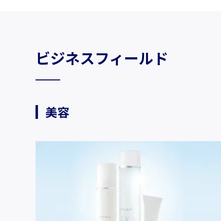
車輌資材
ビスコテックス
ビジネスフィールド
合成皮革QUOLE®
ビスコテックスとは
人工皮革Leganu®
インクジェットソリュー
ションサービス
ファブリック
高精細インクジェット
美容
すべて見る
すべて見る