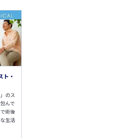
スト・
ト」のス
を包んで
能で術後
心な生活