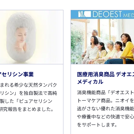
アセリシン事業
医療用消臭商品 デオエ
メディカル
まれる希少な天然タンパク
消臭機能商品「デオエス
リシン」を独自製法で高純
トーマケア商品。ニオイ
製した「ピュアセリシン
逃がさない優れた消臭機
研究報告をまとめました。
や療養中などの快適で安
をサポートします。