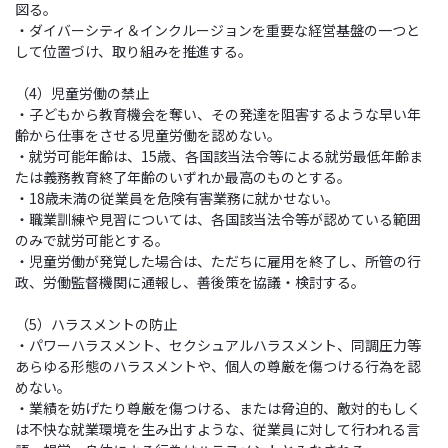
図る。
・ダイバーシティ＆インクルージョンを重要な経営基盤の一つと
して位置づけ、取り組みを推進する。
（4）児童労働の禁止
・子どもから教育機会を奪い、その発達を阻害するような早い年
齢から仕事をさせる児童労働を認めない。
・就労可能年齢は、15歳、各国該当法令等による就労最低年齢ま
たは義務教育終了年齢のいずれか最高のものとする。
・18歳未満の従業員を危険有害業務に就かせない。
・職業訓練や見習については、各国該当法令等が認めている範囲
のみで就労可能とする。
・児童労働が発覚した場合は、ただちに雇用を終了し、所管の行
政、労働監督機関に通報し、善後策を協議・検討する。
（5）ハラスメントの防止
・パワーハラスメント、セクシュアルハラスメント、同調圧力等
あらゆる形態のハラスメントや、個人の尊厳を傷つける行為を認
めない。
・業績を妨げたり尊厳を傷つける、または脅迫的、敵対的もしく
は不快な就業環境を生み出すような、従業員に対して行われる言