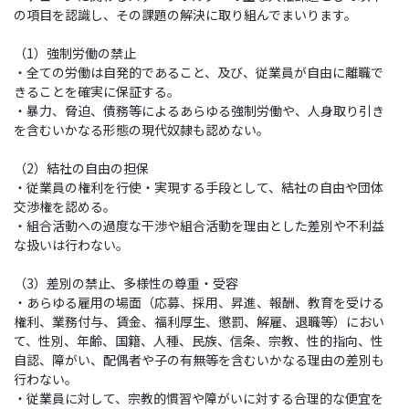
の項目を認識し、その課題の解決に取り組んでまいります。
（1）強制労働の禁止
・全ての労働は自発的であること、及び、従業員が自由に離職で
きることを確実に保証する。
・暴力、脅迫、債務等によるあらゆる強制労働や、人身取り引き
を含むいかなる形態の現代奴隷も認めない。
（2）結社の自由の担保
・従業員の権利を行使・実現する手段として、結社の自由や団体
交渉権を認める。
・組合活動への過度な干渉や組合活動を理由とした差別や不利益
な扱いは行わない。
（3）差別の禁止、多様性の尊重・受容
・あらゆる雇用の場面（応募、採用、昇進、報酬、教育を受ける
権利、業務付与、賃金、福利厚生、懲罰、解雇、退職等）におい
て、性別、年齢、国籍、人種、民族、信条、宗教、性的指向、性
自認、障がい、配偶者や子の有無等を含むいかなる理由の差別も
行わない。
・従業員に対して、宗教的慣習や障がいに対する合理的な便宜を