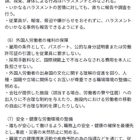
語、視覚、身体による行為はハラスメントとみなされる。
・いかなるハラスメントの苦情に対しても、直ちに報告や調査を
行う。
・従業員が、報復、脅迫や嫌がらせをおそれずに、ハラスメント
のいかなる事例も報告できるようにする。
（6）外国人労働者の権利の保障
・雇用の条件として、パスポート、公的な身分証明書または労働
許可証の引渡しを従業員に要求しない。
・採用手数料など、国際規範上で不当とみなされる費用を本人に
負担させない。
・外国人労働者の出身国の文化に関する理解の促進を図り、人
種・国籍や立場に関係なくお互いが尊重できる職場環境の整備に
努める。
・会社が提供した施設（該当する場合、労働者の寮や住居）への
出入りに不合理な制約を与えたり、施設内における労働者の移動
の自由に不合理な制約を課したりしない。
（7）安全・健康な労働環境の整備
・誰もが安心して働けるよう､職務上の安全・健康の確保を最優先
とし､事故・災害の未然防止に努める。
・職場での健康増進活動や疾病予防の為の指導などを通じて、従