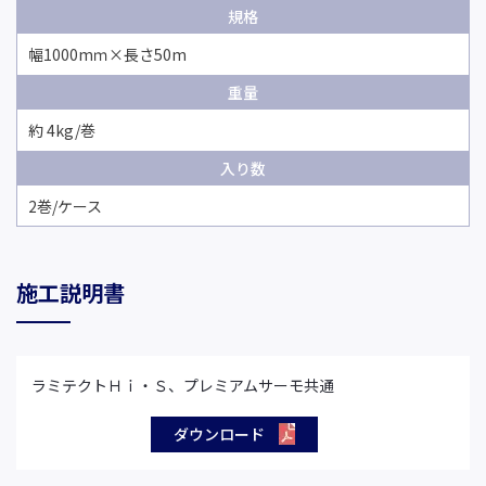
規格
幅1000mｍ×長さ50m
重量
約 4kg/巻
入り数
2巻/ケース
施工説明書
ラミテクトＨｉ・Ｓ、プレミアムサーモ共通
ダウンロード