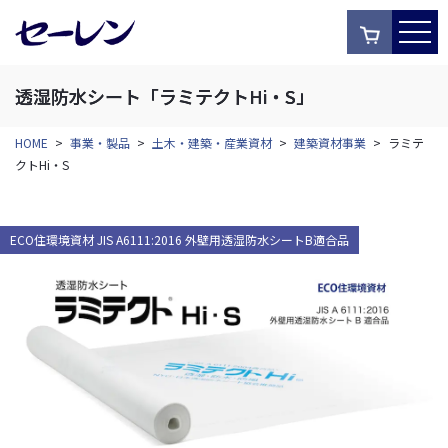
透湿防水シート「ラミテクトHi・S」
HOME
>
事業・製品
>
土木・建築・産業資材
>
建築資材事業
>
ラミテ
クトHi・S
ECO住環境資材 JIS A6111:2016 外壁用透湿防水シートB適合品