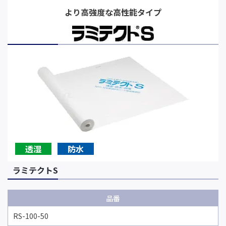
より高強度な高性能タイプ
透湿
防水
ラミテクトS
品番
RS-100-50