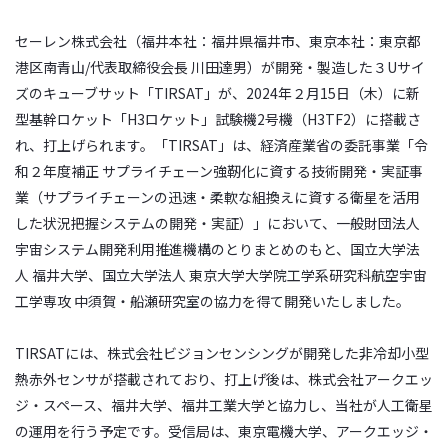
セーレン株式会社（福井本社：福井県福井市、東京本社：東京都
港区南青山/代表取締役会長 川田達男）が開発・製造した３Uサイ
ズのキューブサット「TIRSAT」が、2024年２月15日（木）に新
型基幹ロケット「H3ロケット」試験機2号機（H3TF2）に搭載さ
れ、打上げられます。「TIRSAT」は、経済産業省の委託事業「令
和２年度補正 サプライチェーン強靭化に資する技術開発・実証事
業（サプライチェーンの迅速・柔軟な組換えに資する衛星を活用
した状況把握システムの開発・実証）」において、一般財団法人
宇宙システム開発利用推進機構のとりまとめのもと、国立大学法
人 福井大学、国立大学法人 東京大学大学院工学系研究科航空宇宙
工学専攻 中須賀・船瀬研究室の協力を得て開発いたしました。
TIRSATには、株式会社ビジョンセンシングが開発した非冷却小型
熱赤外センサが搭載されており、打上げ後は、株式会社アークエッ
ジ・スペース、福井大学、福井工業大学と協力し、当社が人工衛星
の運用を行う予定です。受信局は、東京電機大学、アークエッジ・