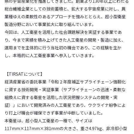
県の宇宙産業化を推進してきました。創業より130年以上にわたる
総合繊維企業としての技術蓄積と、拡大する宇宙産業に対し、異
業種ゆえの柔軟性のあるアプローチを強みととらえ、超小型衛星
製造分野において事業拡大に取り組んでいます。
今回は、人工衛星を活用した社会課題解決を実証する事業であ
り、今まで実績を積み上げてきた人工衛星の開発・製造に加え、
運用までを主体的に行う当社初の機会であり、この経験を生か
し、本格的に人工衛星事業へ参入していきます。
【TIRSATについて】
経済産業省の委託事業「令和２年度補正サプライチェーン強靭化
に資する技術開発・実証事業（サプライチェーンの迅速・柔軟な
組換えに資する衛星を活用した状況把握システムの開発・実
証）」において開発済みの人工衛星であり、ウクライナ紛争によ
り打上げ機会が確保できず事業が中断していました。
本衛星は、超小型人工衛星の一種で、サイズは
117mm×117mm×381mmの大きさ、重さ4.97kg、非冷却小型