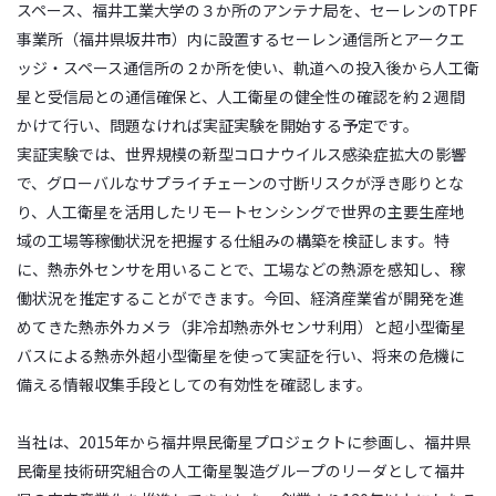
スペース、福井工業大学の３か所のアンテナ局を、セーレンのTPF
事業所（福井県坂井市）内に設置するセーレン通信所とアークエ
ッジ・スペース通信所の２か所を使い、軌道への投入後から人工衛
星と受信局との通信確保と、人工衛星の健全性の確認を約２週間
かけて行い、問題なければ実証実験を開始する予定です。
実証実験では、世界規模の新型コロナウイルス感染症拡大の影響
で、グローバルなサプライチェーンの寸断リスクが浮き彫りとな
り、人工衛星を活用したリモートセンシングで世界の主要生産地
域の工場等稼働状況を把握する仕組みの構築を検証します。特
に、熱赤外センサを用いることで、工場などの熱源を感知し、稼
働状況を推定することができます。今回、経済産業省が開発を進
めてきた熱赤外カメラ（非冷却熱赤外センサ利用）と超小型衛星
バスによる熱赤外超小型衛星を使って実証を行い、将来の危機に
備える情報収集手段としての有効性を確認します。
当社は、2015年から福井県民衛星プロジェクトに参画し、福井県
民衛星技術研究組合の人工衛星製造グループのリーダとして福井